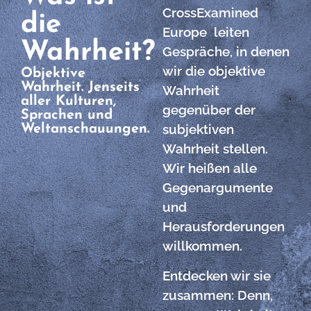
CrossExamined
die
Europe leiten
Wahrheit?
Gespräche, in denen
wir die objektive
Objektive
Wahrheit. Jenseits
Wahrheit
aller Kulturen,
gegenüber der
Sprachen und
subjektiven
Weltanschauungen.
Wahrheit stellen.
Wir heißen alle
Gegenargumente
und
Herausforderungen
willkommen.
Entdecken wir sie
zusammen: Denn,