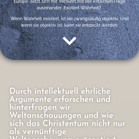
Europe setzt sich mit Vernunft mit der kritischen Frage
auseinander: Existiert Wahrheit?
Wenn Wahrheit existiert, ist sie zwangsläufig objektiv. Und
wenn sie objektiv ist, kann sie entdeckt werden.
Durch intellektuell ehrliche
Argumente erforschen und
hinterfragen wir
Weltanschauungen und wie
sich das Christentum nicht nur
als vernünftige