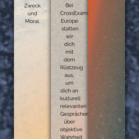
Bei
Zweck
CrossExamined
und
Europe
Moral.
statten
wir
dich
mit
dem
Rüstzeug
aus,
um
dich an
kulturell
relevanten
Gesprächen
über
objektive
Wahrheit