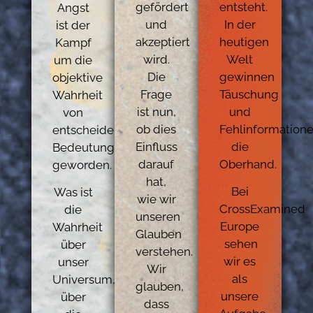
gefördert
entsteht.
Angst
und
In der
ist der
akzeptiert
heutigen
Kampf
wird.
Welt
um die
Die
gewinnen
objektive
Frage
Täuschung
Wahrheit
ist nun,
und
von
ob dies
Fehlinformation
entscheidender
Einfluss
die
Bedeutung
darauf
Oberhand.
geworden.
hat,
Bei
Was ist
wie wir
CrossExamined
die
unseren
Europe
Wahrheit
Glauben
sehen
über
verstehen.
wir es
unser
Wir
als
Universum,
glauben,
unsere
über
dass