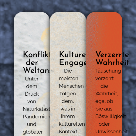
Konflikt
Kulturelles
Verzerrte
der
Engagement
Wahrheit
Weltanschauungen
Die
Täuschung
meisten
verzerrt
Unter
Menschen
die
dem
folgen
Wahrheit,
Druck
dem,
egal ob
von
was in
sie aus
Naturkatastrophen,
ihrem
Böswilligkeit
Pandemien
kulturellen
oder
und
Kontext
Unwissenheit
globaler