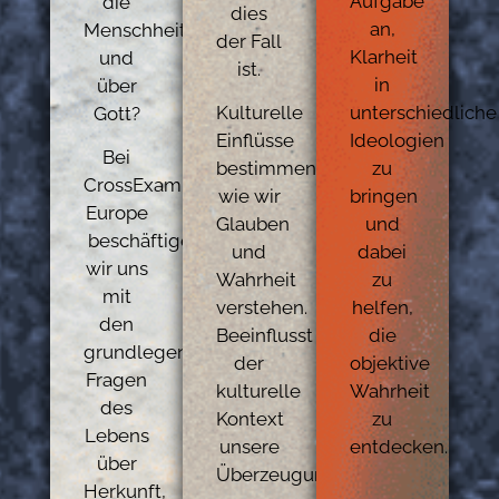
Aufgabe
die
dies
an,
Menschheit
der Fall
Klarheit
und
ist.
in
über
Kulturelle
unterschiedliche
Gott?
Einflüsse
Ideologien
Bei
bestimmen
zu
CrossExamined
wie wir
bringen
Europe
Glauben
und
beschäftigen
und
dabei
wir uns
Wahrheit
zu
mit
verstehen.
helfen,
den
Beeinflusst
die
grundlegenden
der
objektive
Fragen
kulturelle
Wahrheit
des
Kontext
zu
Lebens
unsere
entdecken.
über
Überzeugungen?
Herkunft,